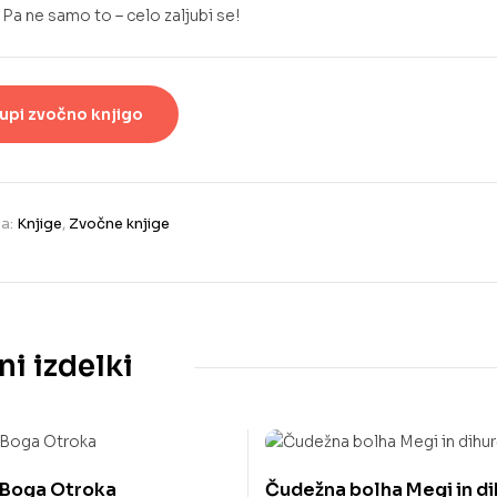
. Pa ne samo to – celo zaljubi se!
upi zvočno knjigo
ja:
Knjige
,
Zvočne knjige
i izdelki
 Boga Otroka
Čudežna bolha Megi in d