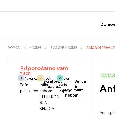
Domo
DOMOV
KNJIGE
ZVOČNE KNJIGE
ANICA IN PRVA 
Priporočamo vam
tudi
NA ZAL
Škratovile
Anica
An
in pasje
in
Pod milim
srce
zajček
nebom
ELEKTRONSKA
KNJIGA
Anica pr