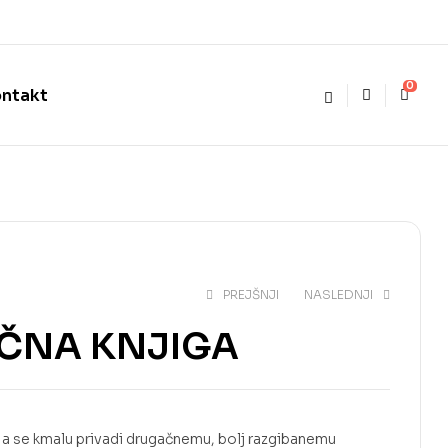
0
ntakt
PREJŠNJI
NASLEDNJI
VOČNA KNJIGA
no, a se kmalu privadi drugačnemu, bolj razgibanemu