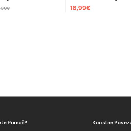
Jurček
18,99
€
,00
€
ete Pomoč?
Koristne Povez