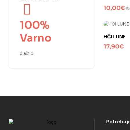
10,00
€
15
100%
Varno
HČI LUNE
17,90
€
plačilo
Potrebuj