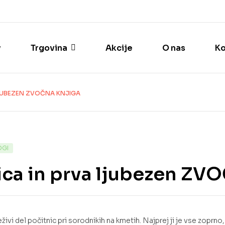
v
Trgovina
Akcije
O nas
Ko
LJUBEZEN ZVOČNA KNJIGA
OGI
ica in prva ljubezen Z
eživi del počitnic pri sorodnikih na kmetih. Najprej ji je vse zopr