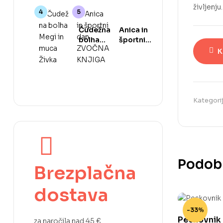
življenju
Čudežna
Anica in
bolha
športni
Megi in
dan
K
muca
ZVOČNA
Živka
KNJIGA
Kategori
Podobn
Brezplačna
dostava
-33%
Peskovnik
za naročila nad 45 €