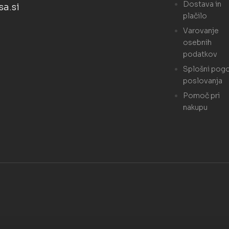
Dostava in
a.si
plačilo
Varovanje
osebnih
podatkov
Splošni pogo
poslovanja
Pomoč pri
nakupu