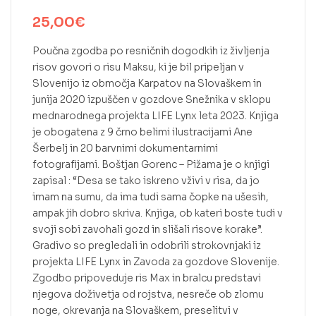
25,00
€
Poučna zgodba po resničnih dogodkih iz življenja
risov govori o risu Maksu, ki je bil pripeljan v
Slovenijo iz območja Karpatov na Slovaškem in
junija 2020 izpuščen v gozdove Snežnika
v sklopu
mednarodnega projekta LIFE Lynx leta 2023
.
Knjiga
je obogatena z 9 črno belimi ilustracijami Ane
Šerbelj in 20 barvnimi dokumentarnimi
fotografijami. Boštjan Gorenc – Pižama je o knjigi
zapisal : “Desa se tako iskreno vživi v risa, da jo
imam na sumu, da ima tudi sama čopke na ušesih,
ampak jih dobro skriva. Knjiga, ob kateri boste tudi v
svoji sobi zavohali gozd in slišali risove korake”.
Gradivo so pregledali in odobrili strokovnjaki iz
projekta LIFE Lynx in Zavoda za gozdove Slovenije.
Zgodbo pripoveduje ris Max in bralcu predstavi
njegova doživetja od rojstva, nesreče ob zlomu
noge, okrevanja na Slovaškem, preselitvi v