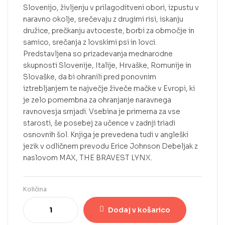
Slovenijo, življenju v prilagoditveni obori, izpustu v
naravno okolje, srečevaju z drugimi risi, iskanju
družice, prečkanju avtoceste, borbi za območje in
samico, srečanja z lovskimi psi in lovci.
Predstavljena so prizadevanja mednarodne
skupnosti Slovenije, Italije, Hrvaške, Romunije in
Slovaške, da bi ohranili pred ponovnim
iztrebljanjem te največje živeče mačke v Evropi, ki
je zelo pomembna za ohranjanje naravnega
ravnovesja srnjadi. Vsebina je primerna za vse
starosti, še posebej za učence v zadnji triadi
osnovnih šol. Knjiga je prevedena tudi v angleški
jezik v odličnem prevodu Erice Johnson Debeljak z
naslovom MAX, THE BRAVEST LYNX.
Količina
Dodaj v košarico