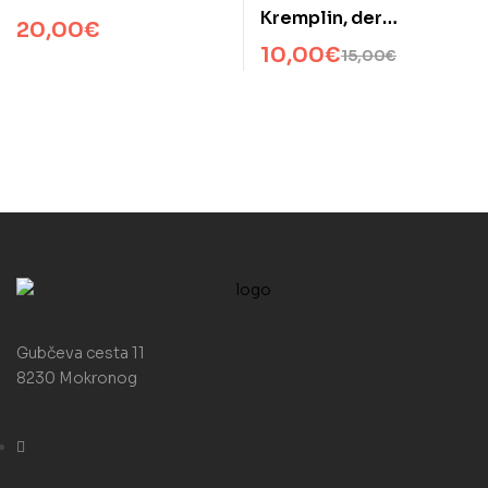
Kremplin, der
20,00
€
unsterbliche Magier
10,00
€
15,00
€
Gubčeva cesta 11
8230 Mokronog